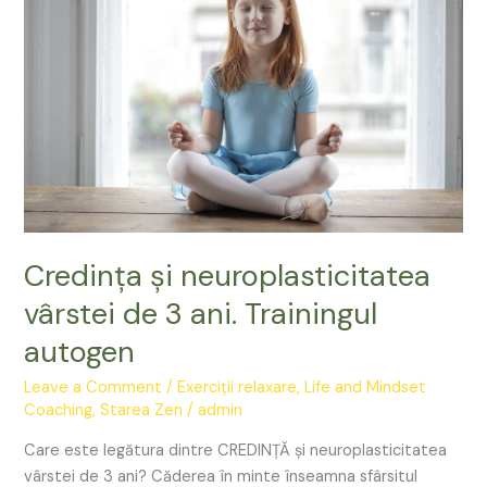
vârstei
de
3
ani.
Trainingul
autogen
Credința și neuroplasticitatea
vârstei de 3 ani. Trainingul
autogen
Leave a Comment
/
Exerciții relaxare
,
Life and Mindset
Coaching
,
Starea Zen
/
admin
Care este legătura dintre CREDINȚĂ și neuroplasticitatea
vârstei de 3 ani? Căderea în minte înseamna sfârsitul