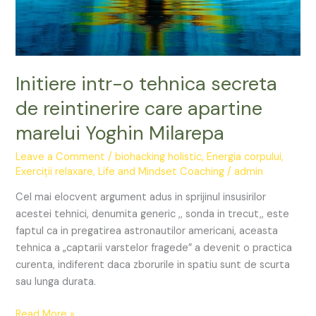
reintinerire
care
apartine
marelui
Yoghin
Initiere intr-o tehnica secreta
Milarepa
de reintinerire care apartine
marelui Yoghin Milarepa
Leave a Comment
/
biohacking holistic
,
Energia corpului
,
Exerciții relaxare
,
Life and Mindset Coaching
/
admin
Cel mai elocvent argument adus in sprijinul insusirilor
acestei tehnici, denumita generic ,, sonda in trecut,, este
faptul ca in pregatirea astronautilor americani, aceasta
tehnica a „captarii varstelor fragede” a devenit o practica
curenta, indiferent daca zborurile in spatiu sunt de scurta
sau lunga durata.
Read More »