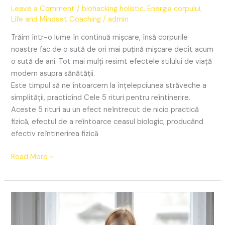
Leave a Comment
/
biohacking holistic
,
Energia corpului
,
Life and Mindset Coaching
/
admin
Trăim într-o lume în continuă mişcare, însă corpurile
noastre fac de o sută de ori mai puţină mişcare decît acum
o sută de ani. Tot mai mulţi resimt efectele stilului de viaţă
modern asupra sănătăţii.
Este timpul să ne întoarcem la înţelepciunea străveche a
simplităţii, practicînd Cele 5 rituri pentru reîntinerire.
Aceste 5 rituri au un efect neîntrecut de nicio practică
fizică, efectul de a reîntoarce ceasul biologic, producând
efectiv reîntinerirea fizică
Read More »
Credința
și
neuroplasticitatea