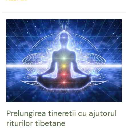
Prelungirea
tineretii
cu
ajutorul
riturilor
tibetane
Prelungirea tineretii cu ajutorul
riturilor tibetane