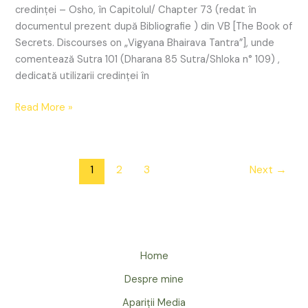
credinței – Osho, în Capitolul/ Chapter 73 (redat în
documentul prezent după Bibliografie ) din VB [The Book of
Secrets. Discourses on „Vigyana Bhairava Tantra”], unde
comentează Sutra 101 (Dharana 85 Sutra/Shloka n° 109) ,
dedicată utilizarii credinței în
Read More »
1
2
3
Next
→
Home
Despre mine
Apariții Media