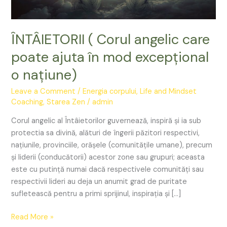
ajuta
în
mod
ÎNTÂIETORII ( Corul angelic care
excepțional
o
poate ajuta în mod excepțional
națiune)
o națiune)
Leave a Comment
/
Energia corpului
,
Life and Mindset
Coaching
,
Starea Zen
/
admin
Corul angelic al Întâietorilor guvernează, inspiră și ia sub
protectia sa divină, alături de îngerii păzitori respectivi,
națiunile, provinciile, orășele (comunitățile umane), precum
și liderii (conducătorii) acestor zone sau grupuri; aceasta
este cu putință numai dacă respectivele comunități sau
respectivii lideri au deja un anumit grad de puritate
sufletească pentru a primi sprijinul, inspirația și […]
Read More »