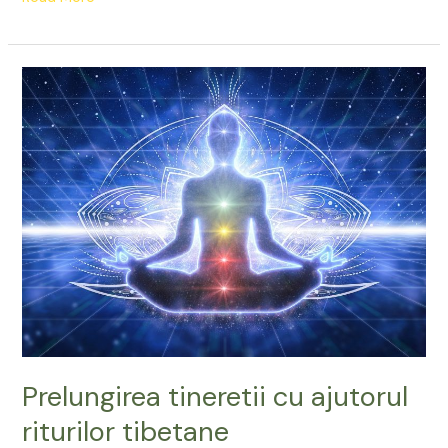
Prelungirea
tineretii
cu
ajutorul
riturilor
tibetane
Prelungirea tineretii cu ajutorul
riturilor tibetane