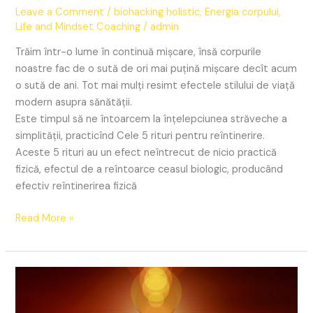
Leave a Comment
/
biohacking holistic
,
Energia corpului
,
Life and Mindset Coaching
/
admin
Trăim într-o lume în continuă mişcare, însă corpurile
noastre fac de o sută de ori mai puţină mişcare decît acum
o sută de ani. Tot mai mulţi resimt efectele stilului de viaţă
modern asupra sănătăţii.
Este timpul să ne întoarcem la înţelepciunea străveche a
simplităţii, practicînd Cele 5 rituri pentru reîntinerire.
Aceste 5 rituri au un efect neîntrecut de nicio practică
fizică, efectul de a reîntoarce ceasul biologic, producând
efectiv reîntinerirea fizică
Read More »
Wu
Wei
Calea