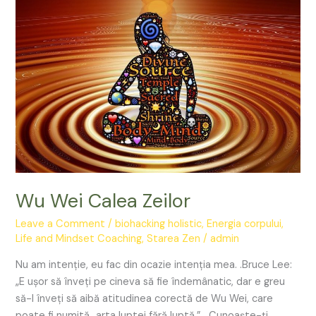
Zeilor
Wu Wei Calea Zeilor
Leave a Comment
/
biohacking holistic
,
Energia corpului
,
Life and Mindset Coaching
,
Starea Zen
/
admin
Nu am intenție, eu fac din ocazie intenția mea. .Bruce Lee:
„E ușor să înveți pe cineva să fie îndemânatic, dar e greu
să-l înveți să aibă atitudinea corectă de Wu Wei, care
poate fi numită „arta luptei fără luptă.”. „Cunoaște-ți