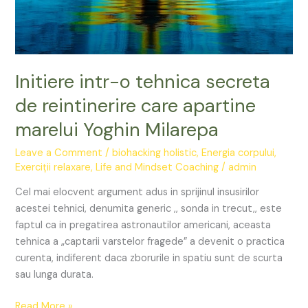
reintinerire
care
apartine
marelui
Yoghin
Initiere intr-o tehnica secreta
Milarepa
de reintinerire care apartine
marelui Yoghin Milarepa
Leave a Comment
/
biohacking holistic
,
Energia corpului
,
Exerciții relaxare
,
Life and Mindset Coaching
/
admin
Cel mai elocvent argument adus in sprijinul insusirilor
acestei tehnici, denumita generic ,, sonda in trecut,, este
faptul ca in pregatirea astronautilor americani, aceasta
tehnica a „captarii varstelor fragede” a devenit o practica
curenta, indiferent daca zborurile in spatiu sunt de scurta
sau lunga durata.
Read More »