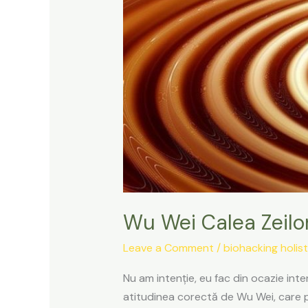
Wu Wei Calea Zeilo
Leave a Comment
/
biohacking holist
Nu am intenție, eu fac din ocazie inte
atitudinea corectă de Wu Wei, care poa