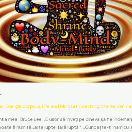
r
ic
,
Energia corpului
,
Life and Mindset Coaching
,
Starea Zen
/
a
nția mea. .Bruce Lee: „E ușor să înveți pe cineva să fie îndemâna
te fi numită „arta luptei fără luptă.”. „Cunoaște-ți inamicul ș