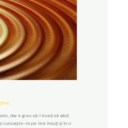
dmin
tic, dar e greu să-l înveți să aibă
i cunoaște-te pe tine însuți și în o