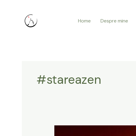
Skip
to
Home
Despre mine
content
#stareazen
Wu