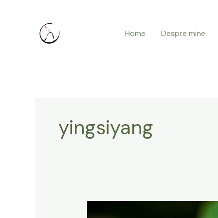
Skip
to
Home
Despre mine
content
yingsiyang
Intr-