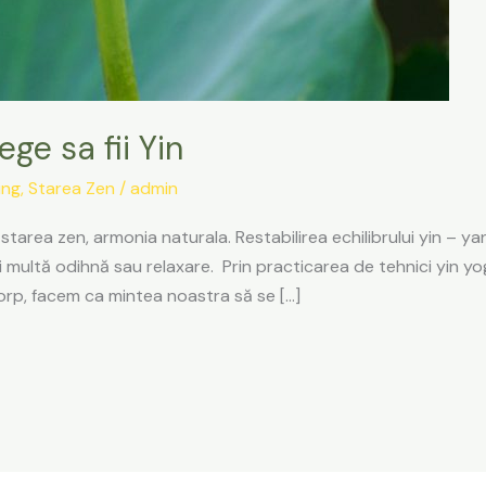
ege sa fii Yin
ing
,
Starea Zen
/
admin
 starea zen, armonia naturala. Restabilirea echilibrului yin – ya
ai multă odihnă sau relaxare. Prin practicarea de tehnici yin y
rp, facem ca mintea noastra să se […]